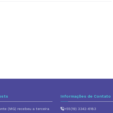
osts
Informações de Contato
onte (MG) recebeu a terceira
+55(19) 3342-6183