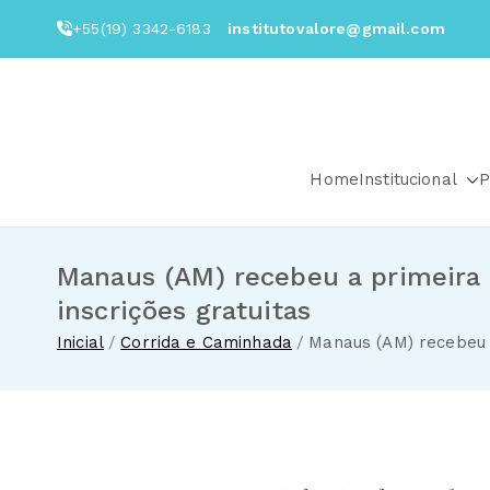
Pular
+55(19) 3342-6183
institutovalore@gmail.com
para
o
conteúdo
Home
Institucional
P
Manaus (AM) recebeu a primeira 
inscrições gratuitas
Inicial
Corrida e Caminhada
Manaus (AM) recebeu a