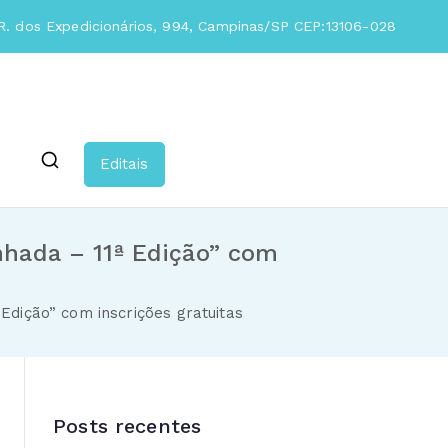
. dos Expedicionários, 994, Campinas/SP CEP:13106-028
Editais
nhada – 11ª Edição” com
Edição” com inscrições gratuitas
Posts recentes