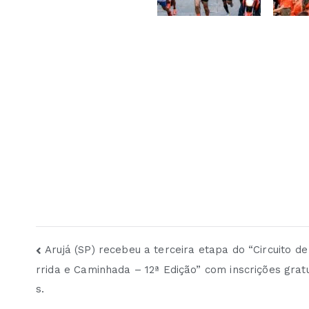
Navegação
Arujá (SP) recebeu a terceira etapa do “Circuito de
rrida e Caminhada – 12ª Edição” com inscrições gratu
de
s.