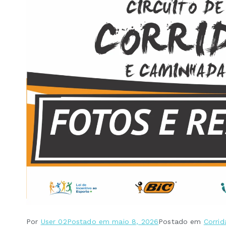
Por
User 02
Postado em
maio 8, 2026
Postado em
Corri