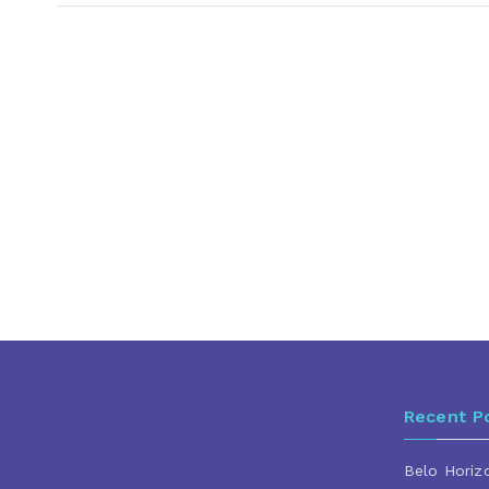
Post
Recent P
Belo Horiz