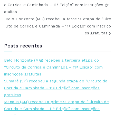
e Corrida e Caminhada – 11ª Edição” com inscrições gr
de
atuitas
Post
Belo Horizonte (MG) recebeu a terceira etapa do “Circ
uito de Corrida e Caminhada – 11ª Edição” com inscriçõ
es gratuitas
Posts recentes
Belo Horizonte (MG) recebeu a terceira etapa do
“Circuito de Corrida e Caminhada – 11ª Edição” com
inscrições gratuitas
Sumaré (SP) recebeu a segunda etapa do “Circuito de
Corrida e Caminhada – 11ª Edição” com inscrições
gratuitas
Manaus (AM) recebeu a primeira etapa do “Circuito de
Corrida e Caminhada – 11ª Edição” com inscrições