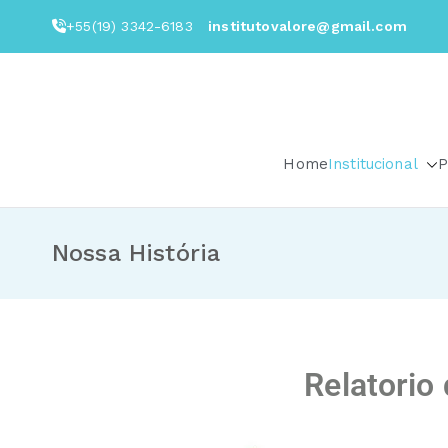
+55(19) 3342-6183
institutovalore@gmail.com
Home
Institucional
P
Nossa História
Relatorio