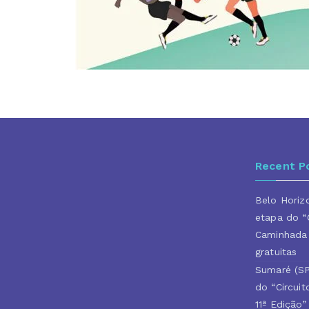
Recent P
Belo Horiz
etapa do “C
Caminhada 
gratuitas
Sumaré (SP
do “Circui
11ª Edição”