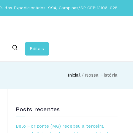
. dos Expedicionários, 994, Campinas/SP CEP:13106-028
Editais
Inicial
Nossa História
Posts recentes
Belo Horizonte (MG) recebeu a terceira