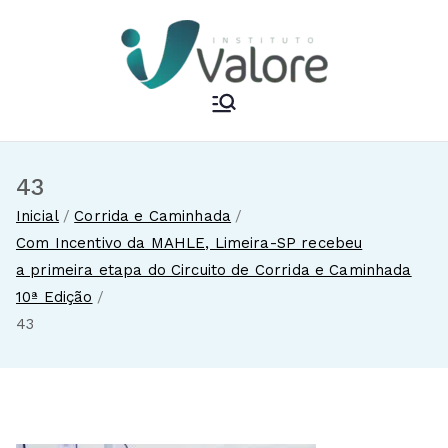
Pular
para
o
conteúdo
Instituto Valore
43
Inicial
Corrida e Caminhada
Com Incentivo da MAHLE, Limeira-SP recebeu
a primeira etapa do Circuito de Corrida e Caminhada
10ª Edição
43