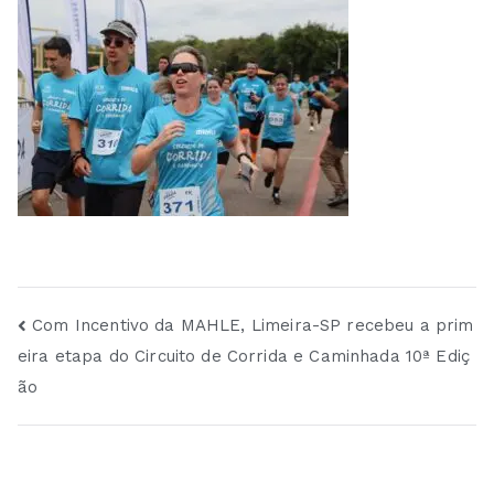
Navegação
Com Incentivo da MAHLE, Limeira-SP recebeu a prim
eira etapa do Circuito de Corrida e Caminhada 10ª Ediç
de
ão
Post