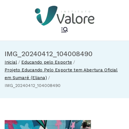
Pular
para
o
conteúdo
Instituto Valore
IMG_20240412_104008490
Inicial
Educando pelo Esporte
Projeto Educando Pelo Esporte tem Abertura Oficial
em Sumaré (Eliana)
IMG_20240412_104008490